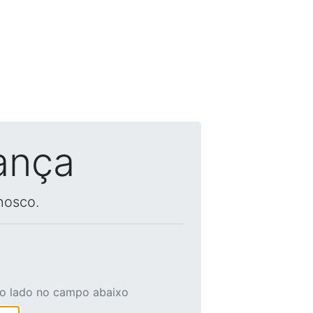
ança
nosco.
ao lado no campo abaixo