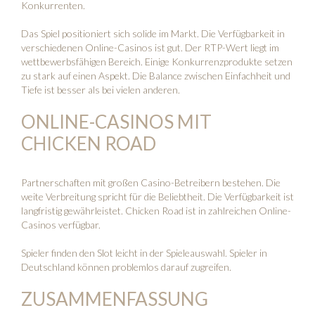
Konkurrenten.
Das Spiel positioniert sich solide im Markt. Die Verfügbarkeit in
verschiedenen Online-Casinos ist gut. Der RTP-Wert liegt im
wettbewerbsfähigen Bereich. Einige Konkurrenzprodukte setzen
zu stark auf einen Aspekt. Die Balance zwischen Einfachheit und
Tiefe ist besser als bei vielen anderen.
ONLINE-CASINOS MIT
CHICKEN ROAD
Partnerschaften mit großen Casino-Betreibern bestehen. Die
weite Verbreitung spricht für die Beliebtheit. Die Verfügbarkeit ist
langfristig gewährleistet. Chicken Road ist in zahlreichen Online-
Casinos verfügbar.
Spieler finden den Slot leicht in der Spieleauswahl. Spieler in
Deutschland können problemlos darauf zugreifen.
ZUSAMMENFASSUNG