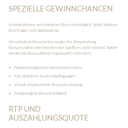
SPEZIELLE GEWINNCHANCEN
Kombinationen verschiedener Boni sind möglich. Selbst kleinere
Boni tragen zum Spielspaß bei.
Verschiedene Bonusarten sorgen für Abwechslung.
Bonusrunden unterbrechen den Spielfluss nicht störend. Spieler
werden bei Bonusaktivierung deutlich informiert.
Abwechslungsreiche Bonusmechaniken
Klar definierte Auslösebedingungen
Visuell ansprechende Bonusdarstellung
Ausgewogene Bonushäufigkeit
RTP UND
AUSZAHLUNGSQUOTE