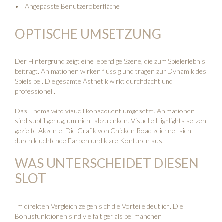
Angepasste Benutzeroberfläche
OPTISCHE UMSETZUNG
Der Hintergrund zeigt eine lebendige Szene, die zum Spielerlebnis
beiträgt. Animationen wirken flüssig und tragen zur Dynamik des
Spiels bei. Die gesamte Ästhetik wirkt durchdacht und
professionell.
Das Thema wird visuell konsequent umgesetzt. Animationen
sind subtil genug, um nicht abzulenken. Visuelle Highlights setzen
gezielte Akzente. Die Grafik von Chicken Road zeichnet sich
durch leuchtende Farben und klare Konturen aus.
WAS UNTERSCHEIDET DIESEN
SLOT
Im direkten Vergleich zeigen sich die Vorteile deutlich. Die
Bonusfunktionen sind vielfältiger als bei manchen