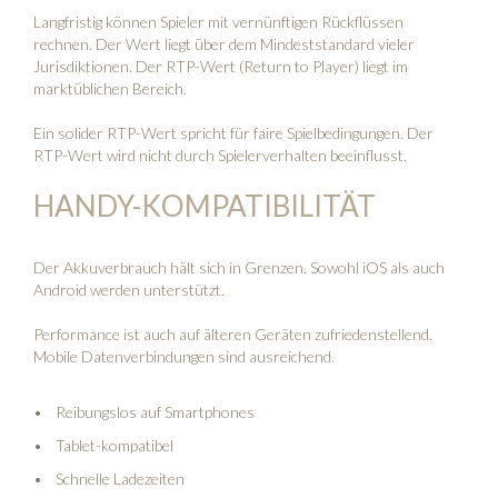
Langfristig können Spieler mit vernünftigen Rückflüssen
rechnen. Der Wert liegt über dem Mindeststandard vieler
Jurisdiktionen. Der RTP-Wert (Return to Player) liegt im
marktüblichen Bereich.
Ein solider RTP-Wert spricht für faire Spielbedingungen. Der
RTP-Wert wird nicht durch Spielerverhalten beeinflusst.
HANDY-KOMPATIBILITÄT
Der Akkuverbrauch hält sich in Grenzen. Sowohl iOS als auch
Android werden unterstützt.
Performance ist auch auf älteren Geräten zufriedenstellend.
Mobile Datenverbindungen sind ausreichend.
Reibungslos auf Smartphones
Tablet-kompatibel
Schnelle Ladezeiten