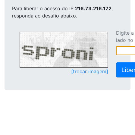
Para liberar o acesso
do IP
216.73.216.172
,
responda ao desafio abaixo.
Digite 
lado no
[trocar imagem]