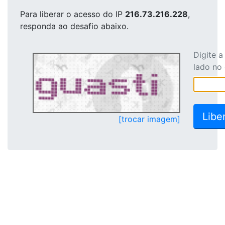
Para liberar o acesso
do IP
216.73.216.228
,
responda ao desafio abaixo.
Digite 
lado no
[trocar imagem]