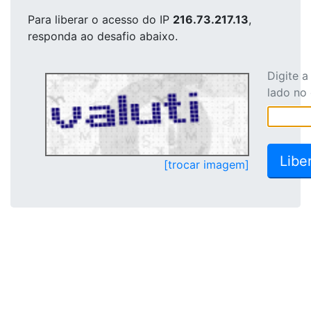
Para liberar o acesso
do IP
216.73.217.13
,
responda ao desafio abaixo.
Digite 
lado no
[trocar imagem]