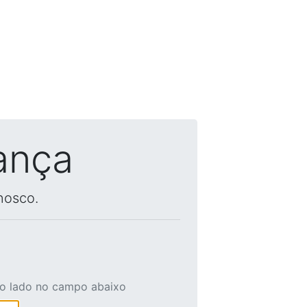
ança
nosco.
ao lado no campo abaixo