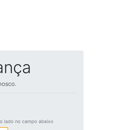
ança
nosco.
ao lado no campo abaixo