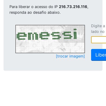
Para liberar o acesso
do IP
216.73.216.116
,
responda ao desafio abaixo.
Digite 
lado no
[trocar imagem]