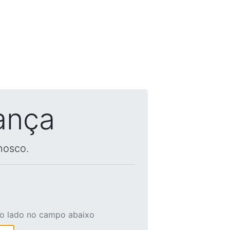
ança
nosco.
ao lado no campo abaixo