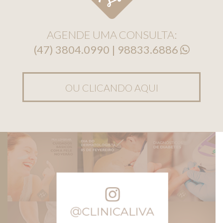
AGENDE UMA CONSULTA:
(47) 3804.0990 | 98833.6886
OU CLICANDO AQUI