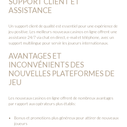
SUPPORT CLIENT ET
ASSISTANCE
Un support client de qualité est essentiel pour une expérience de
jeu positive. Les meilleurs nouveaux casinos en ligne offrent une
assistance 24/7 via chat en direct, e-mail et téléphone, avec un
support multilingue pour servir les joueurs internationaux.
AVANTAGES ET
INCONVÉNIENTS DES
NOUVELLES PLATEFORMES DE
JEU
Les nouveaux casinos en ligne offrent de nombreux avantages
par rapport aux opérateurs plus établis:
Bonus et promotions plus généreux pour attirer de nouveaux
joueurs