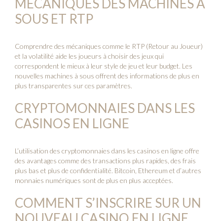
MÉCANIQUES DES MACHINES À
SOUS ET RTP
Comprendre des mécaniques comme le RTP (Retour au Joueur)
et la volatilité aide les joueurs à choisir des jeux qui
correspondent le mieux à leur style de jeu et leur budget. Les
nouvelles machines à sous offrent des informations de plus en
plus transparentes sur ces paramètres.
CRYPTOMONNAIES DANS LES
CASINOS EN LIGNE
L’utilisation des cryptomonnaies dans les casinos en ligne offre
des avantages comme des transactions plus rapides, des frais
plus bas et plus de confidentialité. Bitcoin, Ethereum et d’autres
monnaies numériques sont de plus en plus acceptées.
COMMENT S’INSCRIRE SUR UN
NOUVEAU CASINO EN LIGNE