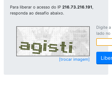
Para liberar o acesso
do IP
216.73.216.191
,
responda ao desafio abaixo.
Digite 
lado no
[trocar imagem]