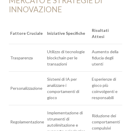
MERCATO E STRATEGIE DI
INNOVAZIONE
Risultati
Fattore Cruciale
Iniziative Specifiche
Attesi
Utilizzo di tecnologie
Aumento della
Trasparenza
blockchain per le
fiducia degli
transazioni
utenti
Sistemi di IA per
Esperienze di
analizzare i
gioco più
Personalizzazione
comportamenti di
coinvolgenti e
gioco
responsabili
Implementazione di
Riduzione dei
strumenti di
Regolamentazione
comportamenti
autolimitazione e
compulsivi