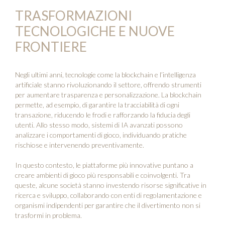
TRASFORMAZIONI
TECNOLOGICHE E NUOVE
FRONTIERE
Negli ultimi anni, tecnologie come la blockchain e l’intelligenza
artificiale stanno rivoluzionando il settore, offrendo strumenti
per aumentare trasparenza e personalizzazione. La blockchain
permette, ad esempio, di garantire la tracciabilità di ogni
transazione, riducendo le frodi e rafforzando la fiducia degli
utenti. Allo stesso modo, sistemi di IA avanzati possono
analizzare i comportamenti di gioco, individuando pratiche
rischiose e intervenendo preventivamente.
In questo contesto, le piattaforme più innovative puntano a
creare ambienti di gioco più responsabili e coinvolgenti. Tra
queste, alcune società stanno investendo risorse significative in
ricerca e sviluppo, collaborando con enti di regolamentazione e
organismi indipendenti per garantire che il divertimento non si
trasformi in problema.