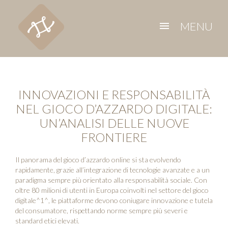
MENU
menu
INNOVAZIONI E RESPONSABILITÀ
NEL GIOCO D’AZZARDO DIGITALE:
UN’ANALISI DELLE NUOVE
FRONTIERE
Il panorama del gioco d’azzardo online si sta evolvendo
rapidamente, grazie all’integrazione di tecnologie avanzate e a un
paradigma sempre più orientato alla responsabilità sociale. Con
oltre
80 milioni di utenti
in Europa coinvolti nel settore del gioco
digitale^1^, le piattaforme devono coniugare innovazione e tutela
del consumatore, rispettando norme sempre più severi e
standard etici elevati.