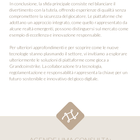
In conclusione, la sfida principale consiste nel bilanciare il
divertimento con la tutela, offrendo esperienze di qualità senza
compromettere la sicurezza del giocatore. Le piattaforme che
adottano un approccio integrato, come quello rappresentato da
alcune realtà emergenti, possono distinguersi sul mercato come
esempio di eccellenza e innovazione responsabile.
Per ulteriori approfondimenti e per scoprire come le nuove
tecnologie stanno plasmando il settore, vi invitiamo a esplorare
ulteriormente le soluzioni di piattaforme come gioca a
Grandcoinstrike. La collaborazione tra tecnologia,
regolamentazione e responsabilità rappresenta la chiave per un
futuro sostenibile e innovativo del gioco digitale.
AGENDE UMA CONSULTA: