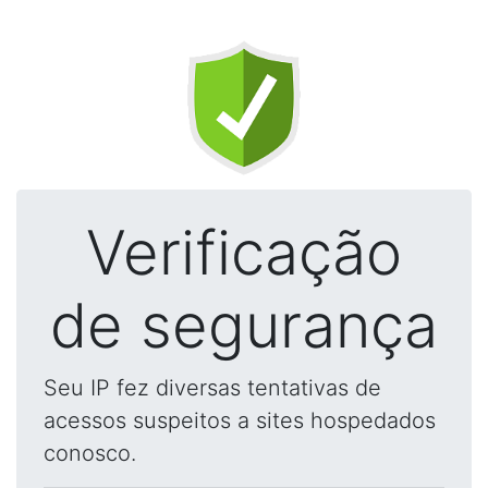
Verificação
de segurança
Seu IP fez diversas tentativas de
acessos suspeitos a sites hospedados
conosco.