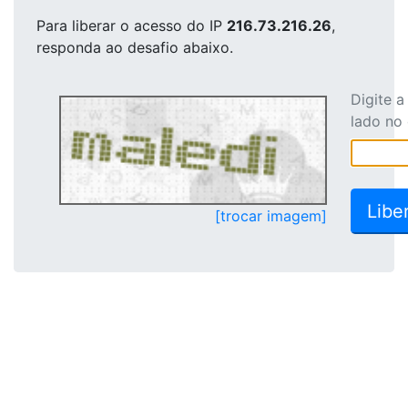
Para liberar o acesso
do IP
216.73.216.26
,
responda ao desafio abaixo.
Digite 
lado no
[trocar imagem]