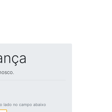
ança
nosco.
ao lado no campo abaixo