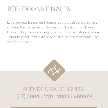
RÉFLEXIONS FINALES
La revue détaillée met en évidence les atouts de cette création.
Chicken Road propose une formule équilibrée qui fonctionne.
Les aspects abordés convergent vers une appréciation favorable.
Pour une découverte ludique de qualité, ce titre représente une
voie intéressante.
AGENDE UMA CONSULTA:
(47) 3804.0990 | 98833.6886