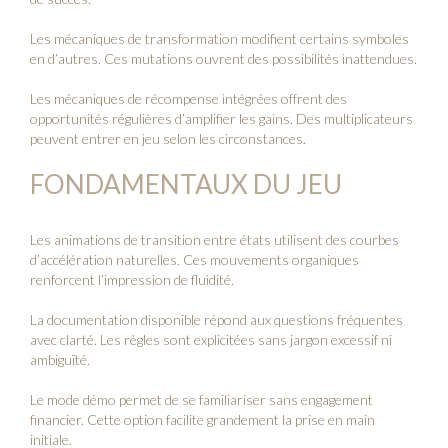
Les mécaniques de transformation modifient certains symboles
en d’autres. Ces mutations ouvrent des possibilités inattendues.
Les mécaniques de récompense intégrées offrent des
opportunités régulières d’amplifier les gains. Des multiplicateurs
peuvent entrer en jeu selon les circonstances.
FONDAMENTAUX DU JEU
Les animations de transition entre états utilisent des courbes
d’accélération naturelles. Ces mouvements organiques
renforcent l’impression de fluidité.
La documentation disponible répond aux questions fréquentes
avec clarté. Les règles sont explicitées sans jargon excessif ni
ambiguïté.
Le mode démo permet de se familiariser sans engagement
financier. Cette option facilite grandement la prise en main
initiale.