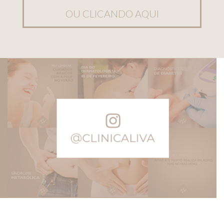
OU CLICANDO AQUI