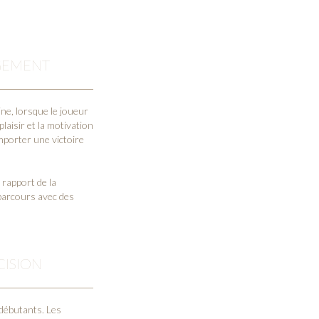
AGEMENT
ne, lorsque le joueur
laisir et la motivation
emporter une victoire
 rapport de la
parcours avec des
CISION
 débutants. Les