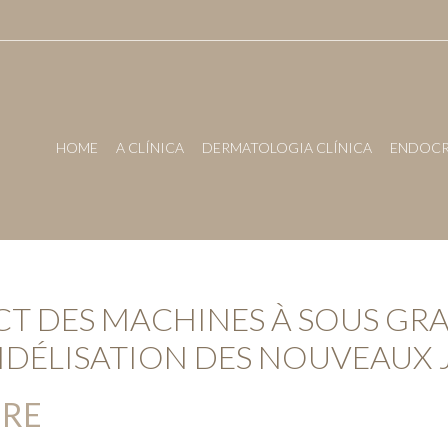
HOME
A CLÍNICA
DERMATOLOGIA CLÍNICA
ENDOCR
CT DES MACHINES À SOUS GR
FIDÉLISATION DES NOUVEAUX
RE