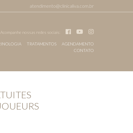
atendimento@clinicaliva.com.br
Acompanhe nossas redes sociais:
INOLOGIA
TRATAMENTOS
AGENDAMENTO
CONTATO
ATUITES
 JOUEURS