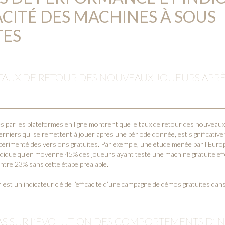
ACITÉ DES MACHINES À SOUS
TES
TAUX DE RETOUR DES NOUVEAUX JOUEURS APRÈS
s par les plateformes en ligne montrent que le taux de retour des nouveaux 
derniers qui se remettent à jouer après une période donnée, est significati
périmenté des versions gratuites. Par exemple, une étude menée par l’Eur
ndique qu’en moyenne 45% des joueurs ayant testé une machine gratuite ef
ontre 23% sans cette étape préalable.
est un indicateur clé de l’efficacité d’une campagne de démos gratuites dans l
AS SUR L’ÉVOLUTION DES COMPORTEMENTS D’IN