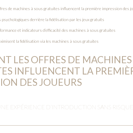
res de machines à sous gratuites influencent la première impression des j
sychologiques derrière la fidélisation par les jeux gratuits
ormance et indicateurs d’efficacité des machines à sous gratuites
imisent la fidélisation via les machines à sous gratuites
 LES OFFRES DE MACHINES
ES INFLUENCENT LA PREMIÈ
ION DES JOUEURS
UNE EXPÉRIENCE D’INTRODUCTION SANS RISQUE