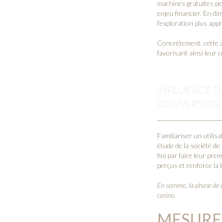
machines gratuites pe
enjeu financier. En dim
l’exploration plus app
Concrètement, cette a
favorisant ainsi leur
INFLUENCE DE
CONVERSION 
Familiariser un utili
étude de la société d
fini par faire leur pr
perçus et renforce la 
En somme, la phase de dé
casino.
MESURE