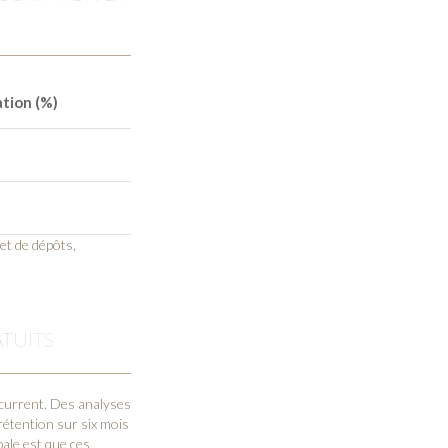
tion (%)
 et de dépôts,
ATUITS
récurrent. Des analyses
rétention sur six mois
ale est que ces