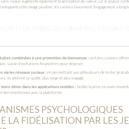
 sans risque augmente également la perception de valeur, car le joueur con
 développant cette image positive, les casinos favorisent l’engagement à long 
NCRETS DE STRATÉGIES MARKETING UTILISANT 
atuites combinées à une promotion de bienvenue :
certains casinos offren
ption, suivie d’incitations financières pour déposer.
 via les réseaux sociaux :
en permettant aux utilisateurs de tester gratui
ves, ils attirent un public plus large et plus engagé.
rsions démo dans les applications mobiles :
facilite la prise en main immédi
 lien émotionnel avec la plateforme.
CANISMES PSYCHOLOGIQUES
E LA FIDÉLISATION PAR LES J