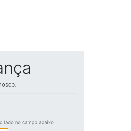
ança
nosco.
ao lado no campo abaixo