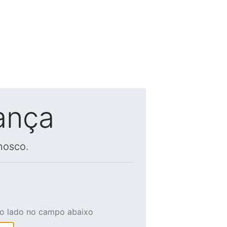
ança
nosco.
ao lado no campo abaixo