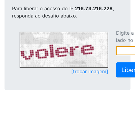
Para liberar o acesso
do IP
216.73.216.228
,
responda ao desafio abaixo.
Digite 
lado no
[trocar imagem]