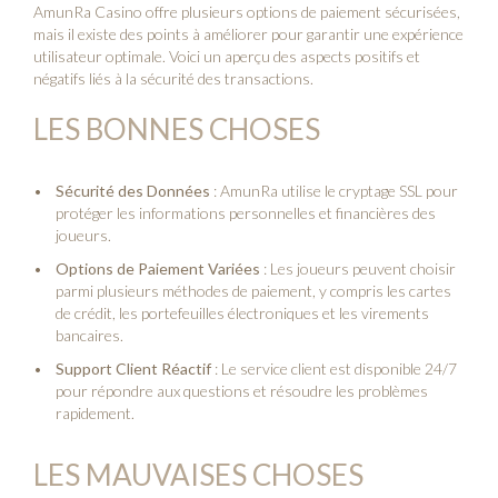
AmunRa Casino offre plusieurs options de paiement sécurisées,
mais il existe des points à améliorer pour garantir une expérience
utilisateur optimale. Voici un aperçu des aspects positifs et
négatifs liés à la sécurité des transactions.
LES BONNES CHOSES
Sécurité des Données
: AmunRa utilise le cryptage SSL pour
protéger les informations personnelles et financières des
joueurs.
Options de Paiement Variées
: Les joueurs peuvent choisir
parmi plusieurs méthodes de paiement, y compris les cartes
de crédit, les portefeuilles électroniques et les virements
bancaires.
Support Client Réactif
: Le service client est disponible 24/7
pour répondre aux questions et résoudre les problèmes
rapidement.
LES MAUVAISES CHOSES