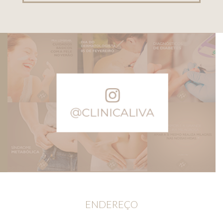
ENDEREÇO