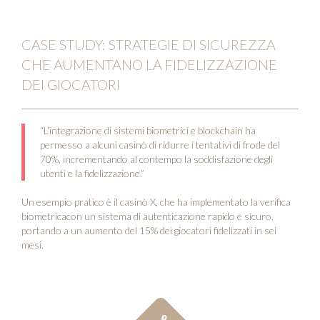
CASE STUDY: STRATEGIE DI SICUREZZA
CHE AUMENTANO LA FIDELIZZAZIONE
DEI GIOCATORI
“L’integrazione di sistemi biometrici e blockchain ha
permesso a alcuni casinò di ridurre i tentativi di frode del
70%, incrementando al contempo la soddisfazione degli
utenti e la fidelizzazione.”
Un esempio pratico è il casinò X, che ha implementato la verifica
biometricacon un sistema di autenticazione rapido e sicuro,
portando a un aumento del 15% dei giocatori fidelizzati in sei
mesi.