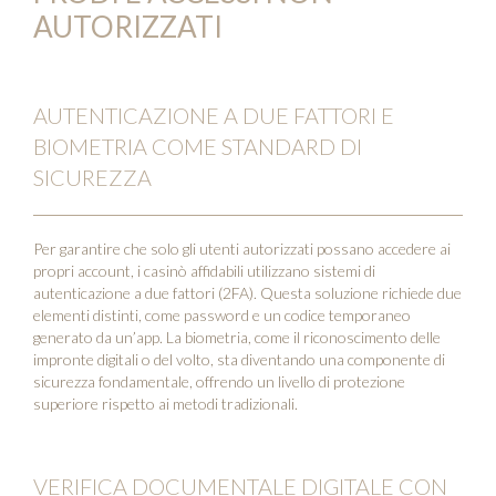
AUTORIZZATI
AUTENTICAZIONE A DUE FATTORI E
BIOMETRIA COME STANDARD DI
SICUREZZA
Per garantire che solo gli utenti autorizzati possano accedere ai
propri account, i casinò affidabili utilizzano sistemi di
autenticazione a due fattori (2FA). Questa soluzione richiede due
elementi distinti, come password e un codice temporaneo
generato da un’app. La biometria, come il riconoscimento delle
impronte digitali o del volto, sta diventando una componente di
sicurezza fondamentale, offrendo un livello di protezione
superiore rispetto ai metodi tradizionali.
VERIFICA DOCUMENTALE DIGITALE CON