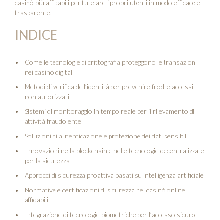
casinò più affidabili per tutelare i propri utenti in modo efficace e
trasparente.
INDICE
Come le tecnologie di crittografia proteggono le transazioni
nei casinò digitali
Metodi di verifica dell’identità per prevenire frodi e accessi
non autorizzati
Sistemi di monitoraggio in tempo reale per il rilevamento di
attività fraudolente
Soluzioni di autenticazione e protezione dei dati sensibili
Innovazioni nella blockchain e nelle tecnologie decentralizzate
per la sicurezza
Approcci di sicurezza proattiva basati su intelligenza artificiale
Normative e certificazioni di sicurezza nei casinò online
affidabili
Integrazione di tecnologie biometriche per l’accesso sicuro