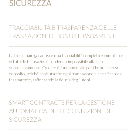
SICUREZZA
TRACCIABILITÀ E TRASPARENZA DELLE
TRANSAZIONI DI BONUS E PAGAMENTI
La blockchain garantisce una tracciabilità completa e immutabile
di tutte le transazioni, rendendo impossibile alterarle
successivamente. Questo è fondamentale per i bonus senza
deposito, poiché assicura che ogni transazione sia verificabile e
trasparente, rafforzando la fiducia degli utenti.
SMART CONTRACTS PER LA GESTIONE
AUTOMATICA DELLE CONDIZIONI DI
SICUREZZA