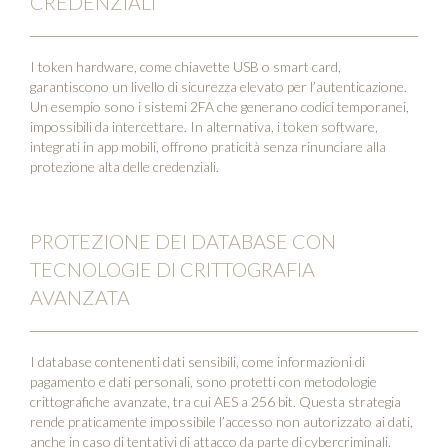
CREDENZIALI
I token hardware, come chiavette USB o smart card,
garantiscono un livello di sicurezza elevato per l’autenticazione.
Un esempio sono i sistemi 2FA che generano codici temporanei,
impossibili da intercettare. In alternativa, i token software,
integrati in app mobili, offrono praticità senza rinunciare alla
protezione alta delle credenziali.
PROTEZIONE DEI DATABASE CON
TECNOLOGIE DI CRITTOGRAFIA
AVANZATA
I database contenenti dati sensibili, come informazioni di
pagamento e dati personali, sono protetti con metodologie
crittografiche avanzate, tra cui AES a 256 bit. Questa strategia
rende praticamente impossibile l’accesso non autorizzato ai dati,
anche in caso di tentativi di attacco da parte di cybercriminali.