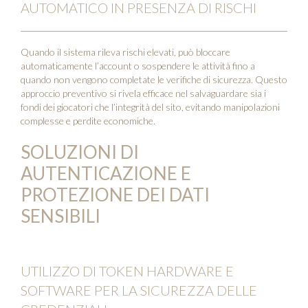
AUTOMATICO IN PRESENZA DI RISCHI
Quando il sistema rileva rischi elevati, può bloccare
automaticamente l’account o sospendere le attività fino a
quando non vengono completate le verifiche di sicurezza. Questo
approccio preventivo si rivela efficace nel salvaguardare sia i
fondi dei giocatori che l’integrità del sito, evitando manipolazioni
complesse e perdite economiche.
SOLUZIONI DI
AUTENTICAZIONE E
PROTEZIONE DEI DATI
SENSIBILI
UTILIZZO DI TOKEN HARDWARE E
SOFTWARE PER LA SICUREZZA DELLE