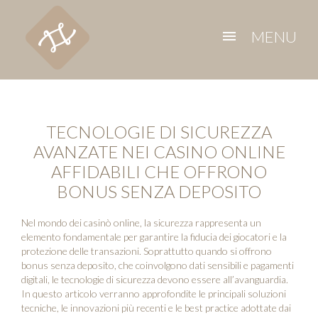
MENU
menu
TECNOLOGIE DI SICUREZZA
AVANZATE NEI CASINO ONLINE
AFFIDABILI CHE OFFRONO
BONUS SENZA DEPOSITO
Nel mondo dei casinò online, la sicurezza rappresenta un
elemento fondamentale per garantire la fiducia dei giocatori e la
protezione delle transazioni. Soprattutto quando si offrono
bonus senza deposito, che coinvolgono dati sensibili e pagamenti
digitali, le tecnologie di sicurezza devono essere all’avanguardia.
In questo articolo verranno approfondite le principali soluzioni
tecniche, le innovazioni più recenti e le best practice adottate dai