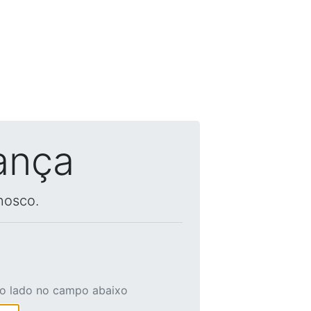
ança
nosco.
ao lado no campo abaixo