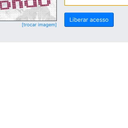
[trocar imagem]