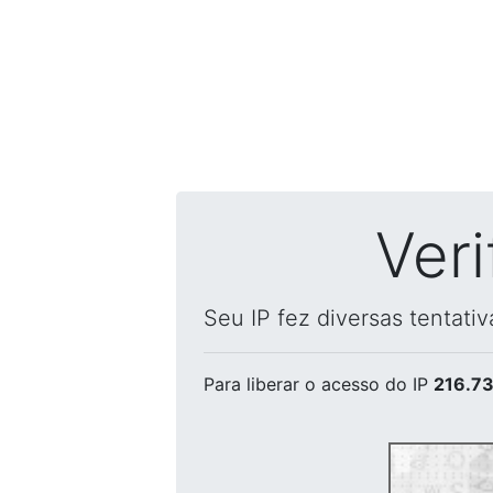
Ver
Seu IP fez diversas tentati
Para liberar o acesso
do IP
216.73