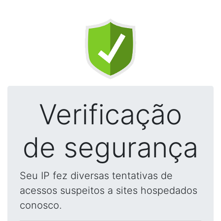
Verificação
de segurança
Seu IP fez diversas tentativas de
acessos suspeitos a sites hospedados
conosco.