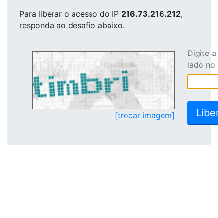
Para liberar o acesso
do IP
216.73.216.212
,
responda ao desafio abaixo.
Digite 
lado no
[trocar imagem]