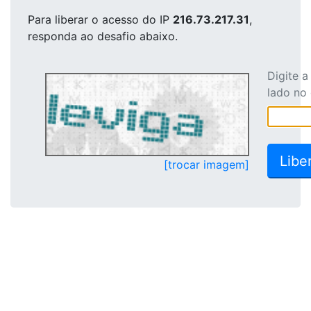
Para liberar o acesso
do IP
216.73.217.31
,
responda ao desafio abaixo.
Digite 
lado no
[trocar imagem]