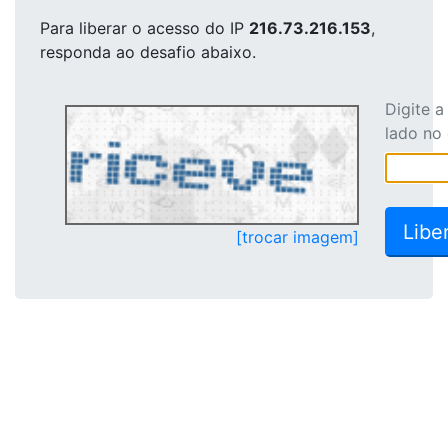
Para liberar o acesso
do IP
216.73.216.153
,
responda ao desafio abaixo.
Digite 
lado no
[trocar imagem]