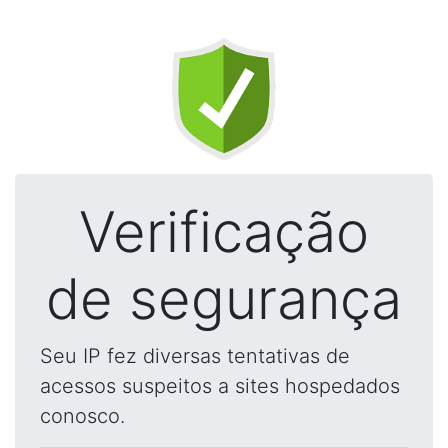
Verificação
de segurança
Seu IP fez diversas tentativas de
acessos suspeitos a sites hospedados
conosco.