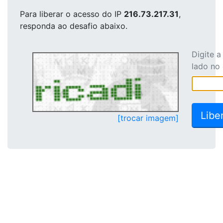
Para liberar o acesso
do IP
216.73.217.31
,
responda ao desafio abaixo.
Digite 
lado no
[trocar imagem]