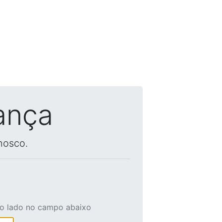
ança
nosco.
ao lado no campo abaixo