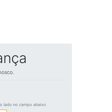
ança
nosco.
ao lado no campo abaixo