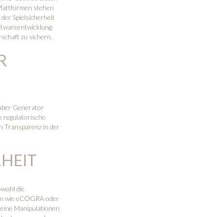
 Plattformen stehen
der Spielsicherheit
oftwareentwicklung
schaft zu sichern.
R
umber Generator
e regulatorische
len Transparenz in der
RHEIT
owohl die
nen wie eCOGRA oder
 keine Manipulationen