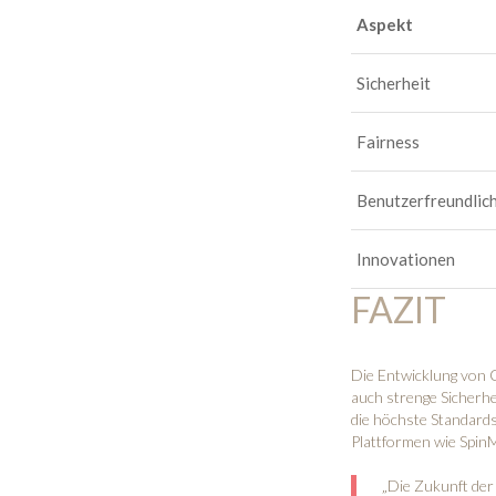
Aspekt
Sicherheit
Fairness
Benutzerfreundlich
Innovationen
FAZIT
Die Entwicklung von C
auch strenge Sicherhe
die höchste Standards
Plattformen wie SpinM
„Die Zukunft der