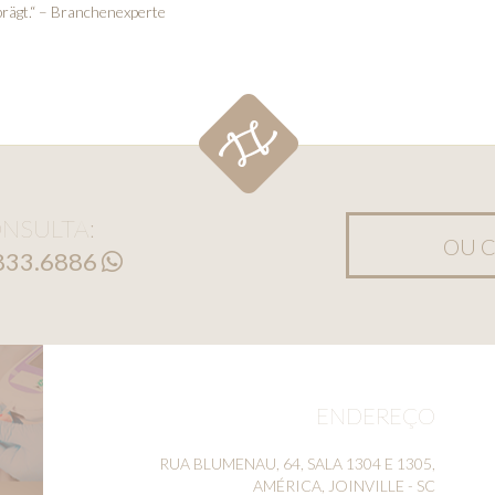
eprägt.“ – Branchenexperte
NSULTA:
OU C
8833.6886
ENDEREÇO
RUA BLUMENAU, 64, SALA 1304 E 1305,
AMÉRICA, JOINVILLE - SC