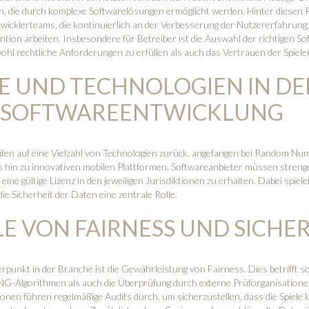
len, die durch komplexe Softwarelösungen ermöglicht werden. Hinter diesen
twicklerteams, die kontinuierlich an der Verbesserung der Nutzererfahrung, 
tion arbeiten. Insbesondere für Betreiber ist die Auswahl der richtigen S
hl rechtliche Anforderungen zu erfüllen als auch das Vertrauen der Spieler
E UND TECHNOLOGIEN IN DE
-SOFTWAREENTWICKLUNG
fen auf eine Vielzahl von Technologien zurück, angefangen bei Random N
 hin zu innovativen mobilen Plattformen. Softwareanbieter müssen streng
eine gültige Lizenz in den jeweiligen Jurisdiktionen zu erhalten. Dabei spie
ie Sicherheit der Daten eine zentrale Rolle.
LE VON FAIRNESS UND SICHE
erpunkt in der Branche ist die Gewährleistung von Fairness. Dies betrifft s
NG-Algorithmen als auch die Überprüfung durch externe Prüforganisatio
onen führen regelmäßige Audits durch, um sicherzustellen, dass die Spiele