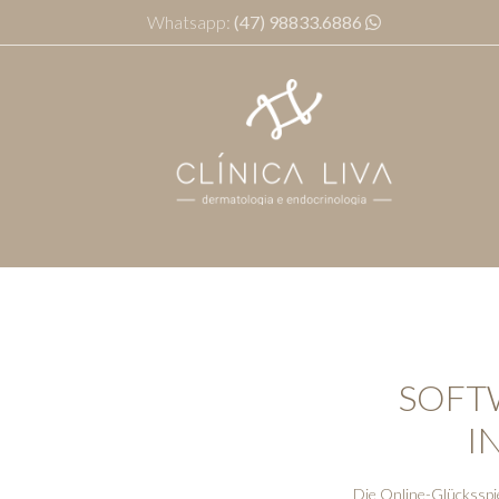
Whatsapp:
(47) 98833.6886
SOFT
I
Die Online-Glücksspie