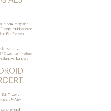
zu einem integralen
Europa multiplizieren
ilen Plattformen
 Reichweiten zu
nd PC wechseln – ohne
rbindung verbunden.
DROID
RDERT
e High Tower zu
dustry Insights
Entwickler und