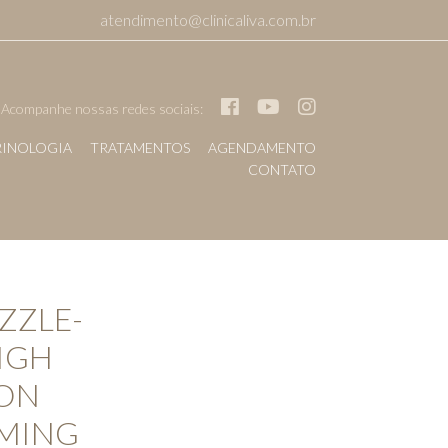
atendimento@clinicaliva.com.br
Acompanhe nossas redes sociais:
INOLOGIA
TRATAMENTOS
AGENDAMENTO
CONTATO
ZZLE-
HIGH
VON
MING