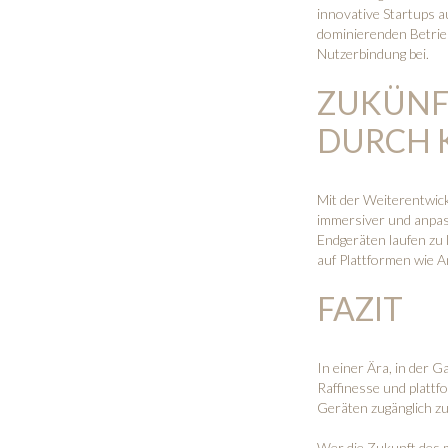
innovative Startups a
dominierenden Betrieb
Nutzerbindung bei.
ZUKÜNF
DURCH 
Mit der Weiterentwick
immersiver und anpass
Endgeräten laufen zu
auf Plattformen wie A
FAZIT
In einer Ära, in der 
Raffinesse und plattfo
Geräten zugänglich zu
Wer die Zukunft des m