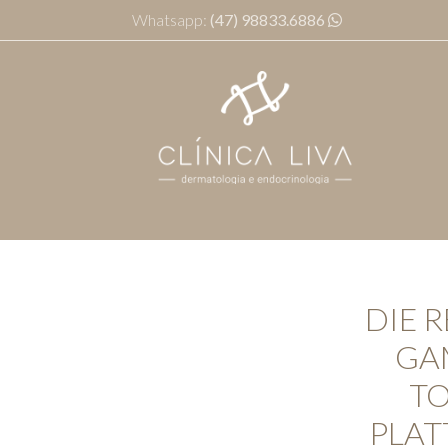
Whatsapp:
(47) 98833.6886
DIE 
GAM
TO
PLA