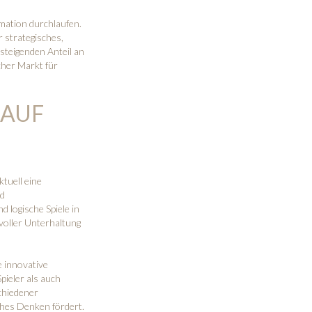
mation durchlaufen.
 strategisches,
steigenden Anteil an
cher Markt für
 AUF
ktuell eine
nd
 logische Spiele in
voller Unterhaltung
e innovative
ieler als auch
schiedener
ches Denken fördert.