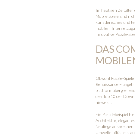
Im heutigen Zeitalter
Mobile Spiele sind ni
künstlerisches und t
mobilem Internetzuga
innovative Puzzle-Spie
DAS CO
MOBILE
Obwohl Puzzle-Spiele s
Renaissance – angetr
plattformübergreifend
den Top 10 der Downl
hinweist.
Ein Paradebeispiel hie
Architektur, elegante
Neulinge ansprechen. 
Umwelteinflüsse stand