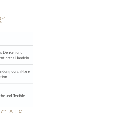
R”
es Denken und
ntiertes Handeln.
indung durch klare
tion.
e
he und flexible
G ALS