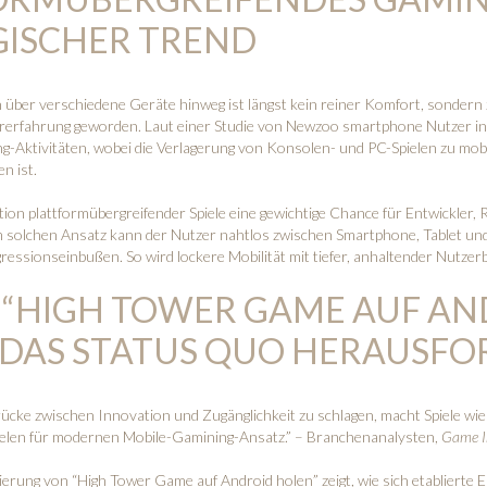
GISCHER TREND
 über verschiedene Geräte hinweg ist längst kein reiner Komfort, sondern 
ererfahrung geworden. Laut einer Studie von Newzoo smartphone Nutzer in 
g-Aktivitäten, wobei die Verlagerung von Konsolen- und PC-Spielen zu mob
n ist.
ation plattformübergreifender Spiele eine gewichtige Chance für Entwickler,
m solchen Ansatz kann der Nutzer nahtlos zwischen Smartphone, Tablet u
gressionseinbußen. So wird lockere Mobilität mit tiefer, anhaltender Nutze
“HIGH TOWER GAME AUF AN
 DAS STATUS QUO HERAUSFO
rücke zwischen Innovation und Zugänglichkeit zu schlagen, macht Spiele wi
elen für modernen Mobile-Gamining-Ansatz.” – Branchenanalysten,
Game In
zierung von “High Tower Game auf Android holen” zeigt, wie sich etablierte 