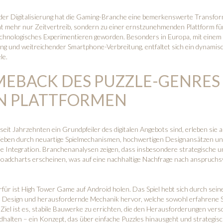
 der Digitalisierung hat die Gaming-Branche eine bemerkenswerte Transfor
cht mehr nur Zeitvertreib, sondern zu einer ernstzunehmenden Plattform für
echnologisches Experimentieren geworden. Besonders in Europa, mit einem 
ng und weitreichender Smartphone-Verbreitung, entfaltet sich ein dynamis
le.
MEBACK DES PUZZLE-GENRES
N PLATTFORMEN
eit Jahrzehnten ein Grundpfeiler des digitalen Angebots sind, erleben sie a
ieben durch neuartige Spielmechanismen, hochwertigen Designansätzen u
e Integration. Branchenanalysen zeigen, dass insbesondere strategische und
oadcharts erscheinen, was auf eine nachhaltige Nachfrage nach anspruchs
rfür ist
High Tower Game auf Android holen
. Das Spiel hebt sich durch sein
s Design und herausfordernde Mechanik hervor, welche sowohl erfahrene Sp
Ziel ist es, stabile Bauwerke zu errichten, die den Herausforderungen ver
halten – ein Konzept, das über einfache Puzzles hinausgeht und strategis