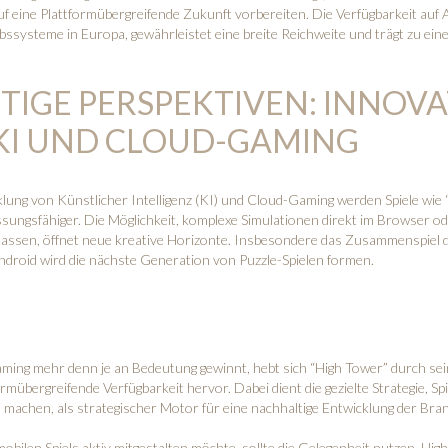
uf eine Plattformübergreifende Zukunft vorbereiten. Die Verfügbarkeit auf A
ssysteme in Europa, gewährleistet eine breite Reichweite und trägt zu ein
TIGE PERSPEKTIVEN: INNOV
KI UND CLOUD-GAMING
lung von Künstlicher Intelligenz (KI) und Cloud-Gaming werden Spiele wie
ungsfähiger. Die Möglichkeit, komplexe Simulationen direkt im Browser od
 lassen, öffnet neue kreative Horizonte. Insbesondere das Zusammenspiel 
ndroid wird die nächste Generation von Puzzle-Spielen formen.
Gaming mehr denn je an Bedeutung gewinnt, hebt sich “High Tower” durch se
rmübergreifende Verfügbarkeit hervor. Dabei dient die gezielte Strategie, Spie
 machen, als strategischer Motor für eine nachhaltige Entwicklung der Bra
obilen Spiels aktiv mitgestalten möchte, sollte die Gelegenheit nutzen, Hi