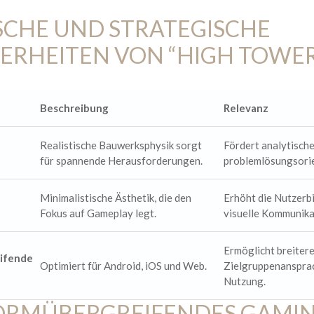
SCHE UND STRATEGISCHE
ERHEITEN VON “HIGH TOWE
Beschreibung
Relevanz
Realistische Bauwerksphysik sorgt
Fördert analytisch
für spannende Herausforderungen.
problemlösungsorie
Minimalistische Ästhetik, die den
Erhöht die Nutzerb
Fokus auf Gameplay legt.
visuelle Kommunika
Ermöglicht breiter
ifende
Optimiert für Android, iOS und Web.
Zielgruppenansprac
Nutzung.
ORMÜBERGREIFENDES GAMIN