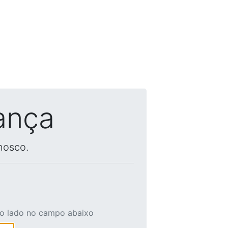
ança
nosco.
ao lado no campo abaixo