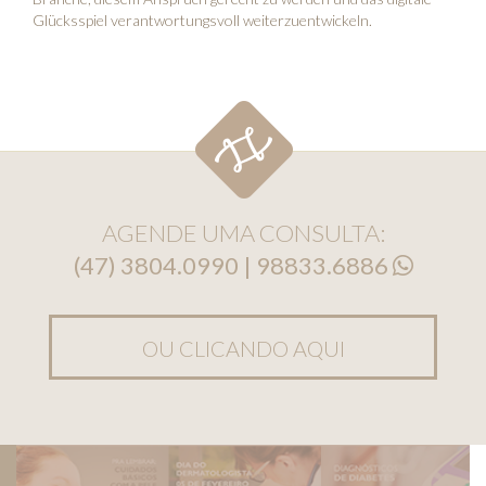
Glücksspiel verantwortungsvoll weiterzuentwickeln.
AGENDE UMA CONSULTA:
(47) 3804.0990 | 98833.6886
OU CLICANDO AQUI