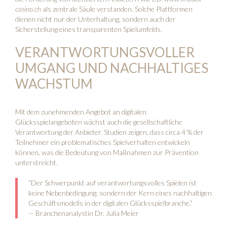
casino.ch
als zentrale Säule verstanden. Solche Plattformen
dienen nicht nur der Unterhaltung, sondern auch der
Sicherstellung eines transparenten Spielumfelds.
VERANTWORTUNGSVOLLER
UMGANG UND NACHHALTIGES
WACHSTUM
Mit dem zunehmenden Angebot an digitalen
Glücksspielangeboten wächst auch die gesellschaftliche
Verantwortung der Anbieter. Studien zeigen, dass circa
4 %
der
Teilnehmer ein problematisches Spielverhalten entwickeln
können, was die Bedeutung von Maßnahmen zur Prävention
unterstreicht.
“Der Schwerpunkt auf verantwortungsvolles Spielen ist
keine Nebenbedingung, sondern der Kern eines nachhaltigen
Geschäftsmodells in der digitalen Glücksspielbranche.”
— Branchenanalystin Dr. Julia Meier