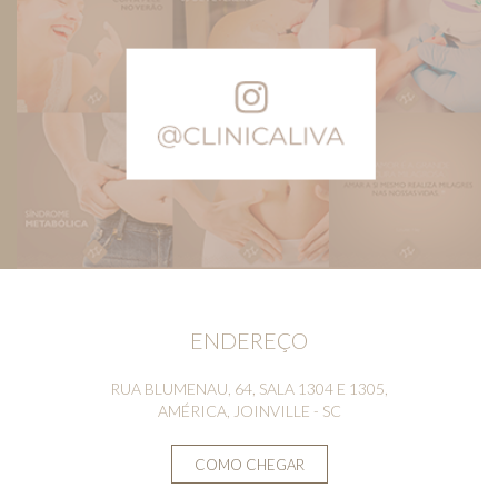
ENDEREÇO
RUA BLUMENAU, 64, SALA 1304 E 1305,
AMÉRICA, JOINVILLE - SC
COMO CHEGAR