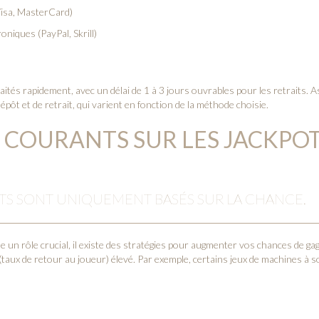
Visa, MasterCard)
roniques (PayPal, Skrill)
aités rapidement, avec un délai de 1 à 3 jours ouvrables pour les retraits.
 dépôt et de retrait, qui varient en fonction de la méthode choisie.
 COURANTS SUR LES JACKPO
OTS SONT UNIQUEMENT BASÉS SUR LA CHANCE.
e un rôle crucial, il existe des stratégies pour augmenter vos chances de g
(taux de retour au joueur) élevé. Par exemple, certains jeux de machines à 