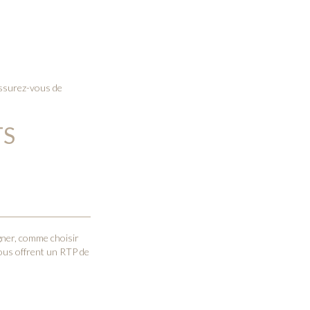
 Assurez-vous de
TS
agner, comme choisir
sous offrent un RTP de