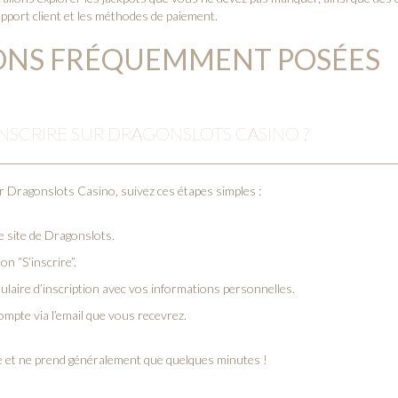
upport client et les méthodes de paiement.
ONS FRÉQUEMMENT POSÉES
NSCRIRE SUR DRAGONSLOTS CASINO ?
r Dragonslots Casino, suivez ces étapes simples :
 site de Dragonslots.
on “S’inscrire”.
ulaire d’inscription avec vos informations personnelles.
mpte via l’email que vous recevrez.
ide et ne prend généralement que quelques minutes !