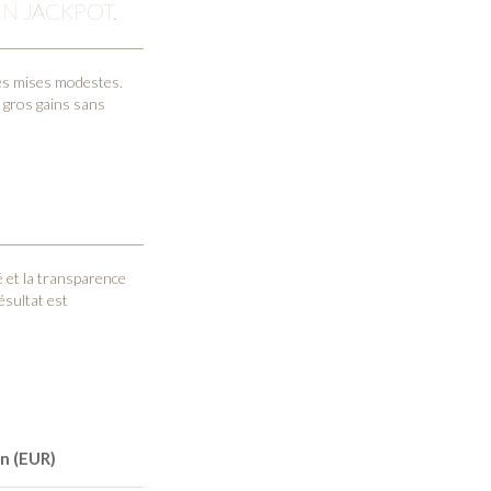
N JACKPOT.
es mises modestes.
 gros gains sans
é et la transparence
ésultat est
n (EUR)