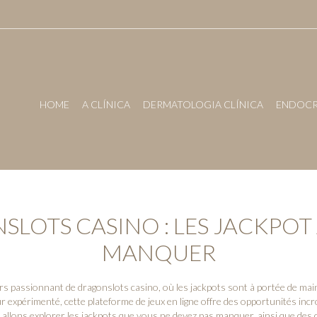
HOME
A CLÍNICA
DERMATOLOGIA CLÍNICA
ENDOCR
LOTS CASINO : LES JACKPOT 
MANQUER
ers passionnant de
dragonslots casino
, où les jackpots sont à portée de ma
r expérimenté, cette plateforme de jeux en ligne offre des opportunités inc
 allons explorer les jackpots que vous ne devez pas manquer, ainsi que des 