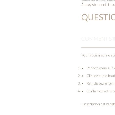
l’enregistrement, le s
QUESTI
COMMENT S’I
Pour vous inscrire su
Rendez-vous sur le
Cliquez sur le bout
Remplissez le form
Confirmez votre co
L’inscription est rap