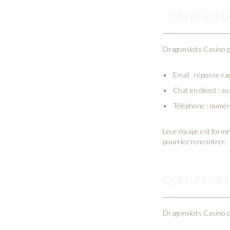
QUELLE EST L
Dragonslots Casino pro
Email : réponse ra
Chat en direct : a
Téléphone : numér
Leur équipe est formé
pourriez rencontrer.
QUELLES MÉT
Dragonslots Casino of