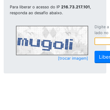
Para liberar o acesso
do IP
216.73.217.101
,
responda ao desafio abaixo.
Digite 
lado no
[trocar imagem]