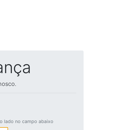
ança
nosco.
ao lado no campo abaixo