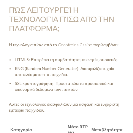
ΠΏΣ ΛΕΙΤΟΥΡΓΕΊ Η
ΤΕΧΝΟΛΟΓΊΑ ΠΊΣΩ ΑΠΌ ΤΗΝ
ΠΛΑΤΦΌΡΜΑ;
Η τεχνολογία πίσω από το Godofcoins Casino περιλαμβάνει:
HTML5:
Επιτρέπει τη συμβατότητα με κινητές συσκευές.
RNG (Random Number Generator):
Διασφαλίζει τυχαία
αποτελέσματα στα παιχνίδια.
SSL κρυπτογράφηση:
Προστατεύει τα προσωπικά και
οικονομικά δεδομένα των παικτών.
Αυτές οι τεχνολογίες διασφαλίζουν μια ασφαλή και ευχάριστη
εμπειρία παιχνιδιού.
Μέσο RTP
Κατηγορία
Μεταβλητότητα
(%)