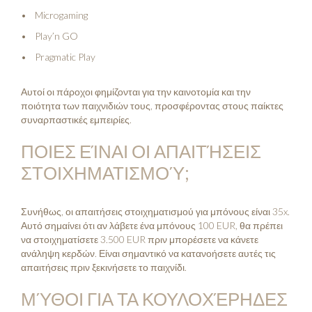
Microgaming
Play’n GO
Pragmatic Play
Αυτοί οι πάροχοι φημίζονται για την καινοτομία και την
ποιότητα των παιχνιδιών τους, προσφέροντας στους παίκτες
συναρπαστικές εμπειρίες.
ΠΟΙΕΣ ΕΊΝΑΙ ΟΙ ΑΠΑΙΤΉΣΕΙΣ
ΣΤΟΙΧΗΜΑΤΙΣΜΟΎ;
Συνήθως, οι απαιτήσεις στοιχηματισμού για μπόνους είναι 35x.
Αυτό σημαίνει ότι αν λάβετε ένα μπόνους 100 EUR, θα πρέπει
να στοιχηματίσετε 3.500 EUR πριν μπορέσετε να κάνετε
ανάληψη κερδών. Είναι σημαντικό να κατανοήσετε αυτές τις
απαιτήσεις πριν ξεκινήσετε το παιχνίδι.
ΜΎΘΟΙ ΓΙΑ ΤΑ ΚΟΥΛΟΧΈΡΗΔΕΣ