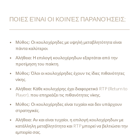
ΠΟΙΕΣ ΕΊΝΑΙ ΟΙ ΚΟΙΝΈΣ ΠΑΡΑΝΟΉΣΕΙΣ;
Μύθος:
Οι κουλοχέρηδες με υψηλή μεταβλητότητα είναι
πάντα καλύτεροι.
Αλήθεια:
Η επιλογή κουλοχέρηδων εξαρτάται από την
προτίμηση του παίκτη.
Μύθος:
Όλοι οι κουλοχέρηδες έχουν τις ίδιες πιθανότητες
νίκης.
Αλήθεια:
Κάθε κουλοχέρης έχει διαφορετικό RTP (Return to
Player), που επηρεάζει τις πιθανότητες νίκης.
Μύθος:
Οι κουλοχέρηδες είναι τυχαίοι και δεν υπάρχουν
στρατηγικές.
Αλήθεια:
Αν και είναι τυχαίοι, η επιλογή κουλοχέρηδων με
κατάλληλη μεταβλητότητα και RTP μπορεί να βελτιώσει την
εμπειρία σας.