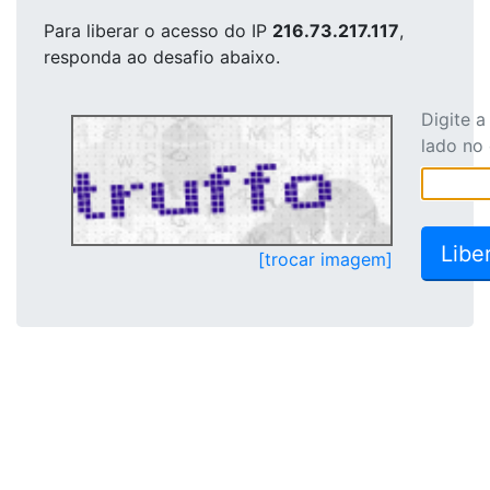
Para liberar o acesso
do IP
216.73.217.117
,
responda ao desafio abaixo.
Digite 
lado no
[trocar imagem]