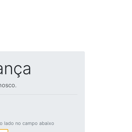
ança
nosco.
ao lado no campo abaixo