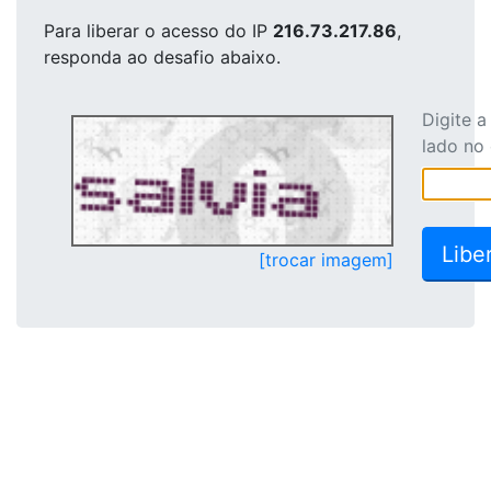
Para liberar o acesso
do IP
216.73.217.86
,
responda ao desafio abaixo.
Digite 
lado no
[trocar imagem]