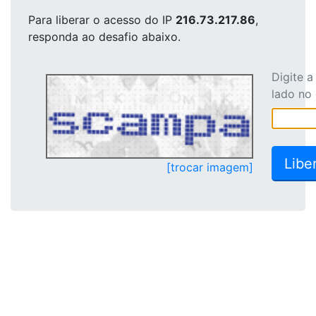
Para liberar o acesso
do IP
216.73.217.86
,
responda ao desafio abaixo.
Digite 
lado no
[trocar imagem]