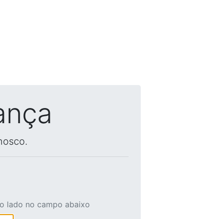
ança
nosco.
ao lado no campo abaixo