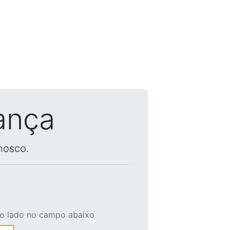
ança
nosco.
ao lado no campo abaixo