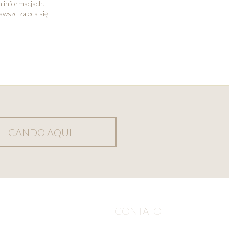
 informacjach.
awsze zaleca się
LICANDO AQUI
CONTATO