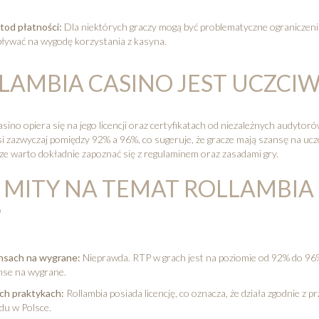
tod płatności:
Dla niektórych graczy mogą być problematyczne ograniczeni
ływać na wygodę korzystania z kasyna.
LAMBIA CASINO JEST UCZCIW
sino opiera się na jego licencji oraz certyfikatach od niezależnych audytor
i zazwyczaj pomiędzy 92% a 96%, co sugeruje, że gracze mają szansę na uc
ze warto dokładnie zapoznać się z regulaminem oraz zasadami gry.
Ą MITY NA TEMAT ROLLAMBIA
?
ansach na wygrane:
Nieprawda. RTP w grach jest na poziomie od 92% do 96%
anse na wygrane.
ch praktykach:
Rollambia posiada licencję, co oznacza, że działa zgodnie z pr
du w Polsce.