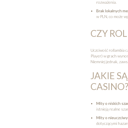
rozważenia.
Brak lokalnych me
w PLN, co może wp
CZY ROL
Uczciwość rollambia ca
Player) w grach wynos
Niemniej jednak, zaws
JAKIE S
CASINO
Mity o niskich sz
istnieją realne sz
Mity o nieuczciwy
dotyczącymi hazar