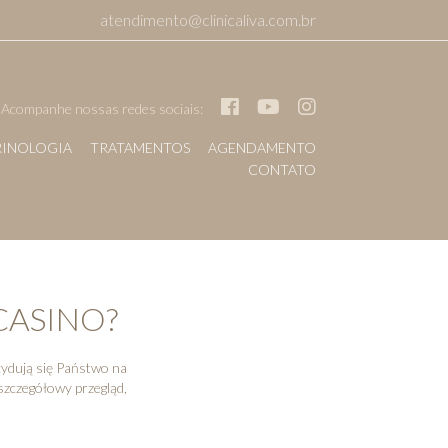
atendimento@clinicaliva.com.br
Acompanhe nossas redes sociais:
INOLOGIA
TRATAMENTOS
AGENDAMENTO
CONTATO
CASINO?
cydują się Państwo na
 szczegółowy przegląd,