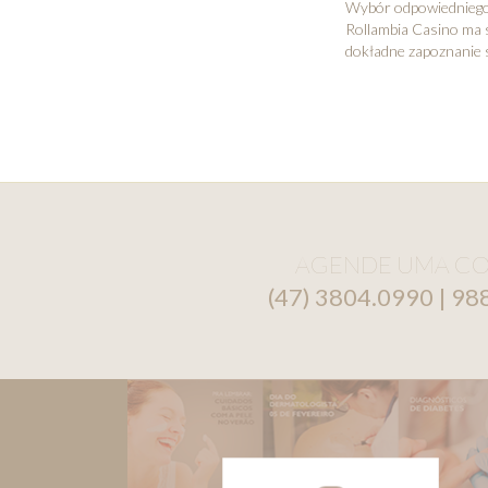
Wybór odpowiedniego k
Rollambia Casino ma s
dokładne zapoznanie s
AGENDE UMA CO
(47) 3804.0990 | 9