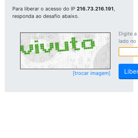
Para liberar o acesso
do IP
216.73.216.191
,
responda ao desafio abaixo.
Digite 
lado no
[trocar imagem]