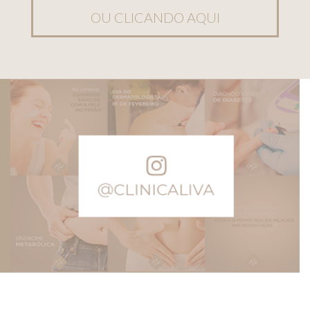
OU CLICANDO AQUI