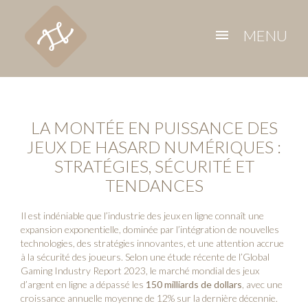
MENU
menu
LA MONTÉE EN PUISSANCE DES
JEUX DE HASARD NUMÉRIQUES :
STRATÉGIES, SÉCURITÉ ET
TENDANCES
Il est indéniable que l’industrie des jeux en ligne connaît une
expansion exponentielle, dominée par l’intégration de nouvelles
technologies, des stratégies innovantes, et une attention accrue
à la sécurité des joueurs. Selon une étude récente de l’Global
Gaming Industry Report 2023, le marché mondial des jeux
d’argent en ligne a dépassé les
150 milliards de dollars
, avec une
croissance annuelle moyenne de 12% sur la dernière décennie.