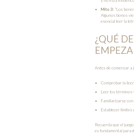
y no está influenci
Mito 3:
“Los bonos
Algunos bonos vien
esencial leer la le
¿QUÉ DE
EMPEZA
Antes de comenzar a 
Comprobar la licen
Leer los términos 
Familiarizarse con 
Establecer límites 
Recuerda que el juego
es fundamental para di