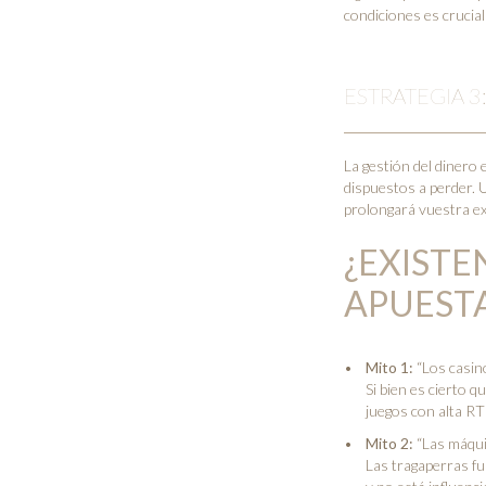
condiciones es crucia
ESTRATEGIA 3
La gestión del dinero 
dispuestos a perder. 
prolongará vuestra ex
¿EXISTE
APUESTA
Mito 1:
“Los casin
Si bien es cierto q
juegos con alta RT
Mito 2:
“Las máquin
Las tragaperras fu