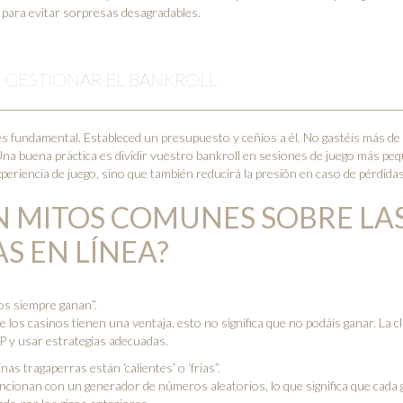
l para evitar sorpresas desagradables.
: GESTIONAR EL BANKROLL
es fundamental. Estableced un presupuesto y ceñíos a él. No gastéis más de 
Una buena práctica es dividir vuestro bankroll en sesiones de juego más pe
periencia de juego, sino que también reducirá la presión en caso de pérdidas
N MITOS COMUNES SOBRE LA
S EN LÍNEA?
os siempre ganan”.
ue los casinos tienen una ventaja, esto no significa que no podáis ganar. La cl
P y usar estrategias adecuadas.
as tragaperras están ‘calientes’ o ‘frías”.
ncionan con un generador de números aleatorios, lo que significa que cada 