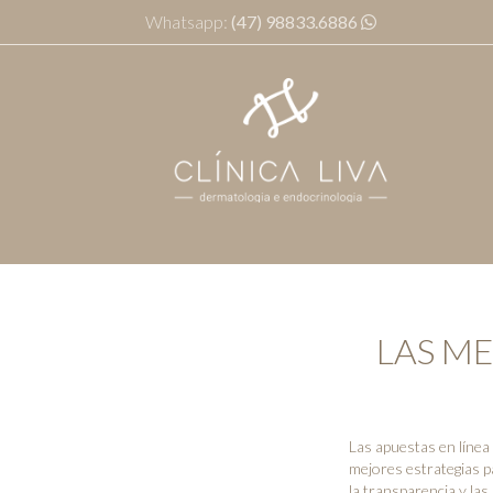
Whatsapp:
(47) 98833.6886
LAS ME
Las apuestas en línea
mejores estrategias p
la transparencia y la