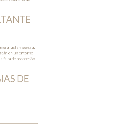
ORTANTE
nera justa y segura.
 están en un entorno
la falta de protección
IAS DE