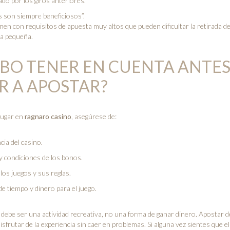
ado por los giros anteriores.
 son siempre beneficiosos”.
en con requisitos de apuesta muy altos que pueden dificultar la retirada de
tra pequeña.
BO TENER EN CUENTA ANTES
R A APOSTAR?
jugar en
ragnaro casino
, asegúrese de:
cia del casino.
y condiciones de los bonos.
los juegos y sus reglas.
de tiempo y dinero para el juego.
 debe ser una actividad recreativa, no una forma de ganar dinero. Apostar
sfrutar de la experiencia sin caer en problemas. Si alguna vez sientes que el