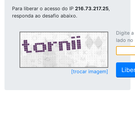
Para liberar o acesso
do IP
216.73.217.25
,
responda ao desafio abaixo.
Digite 
lado no
[trocar imagem]