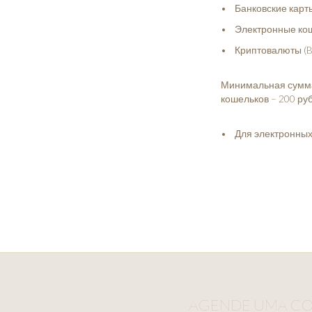
Банковские карты
Электронные коше
Криптовалюты (Bi
Минимальная сумма 
кошельков – 200 ру
Для электронных
AGENDE UMA CO