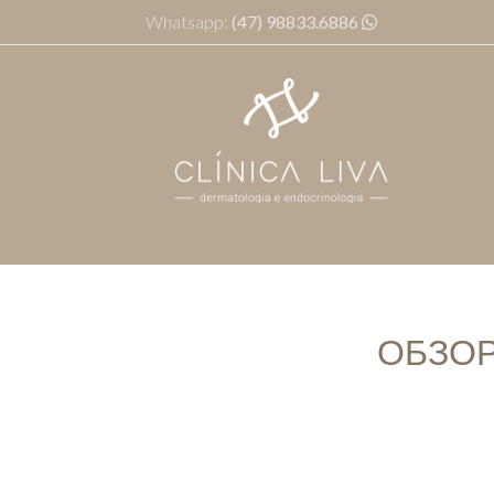
Whatsapp:
(47) 98833.6886
ОБЗОР