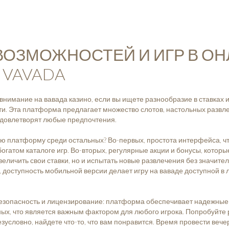
ВОЗМОЖНОСТЕЙ И ИГР В О
 VAVADA
 внимание на
вавада казино
, если вы ищете разнообразие в ставках
и. Эта платформа предлагает множество слотов, настольных развл
удовлетворят любые предпочтения.
ю платформу среди остальных? Во-первых, простота интерфейса, чт
богатом каталоге игр. Во-вторых, регулярные акции и бонусы, котор
величить свои ставки, но и испытать новые развлечения без значите
, доступность мобильной версии делает игру на
вавадe
доступной в 
езопасность и лицензирование: платформа обеспечивает надежные
ых, что является важным фактором для любого игрока. Попробуйте
зусловно, найдете что-то, что вам понравится. Время провести вече