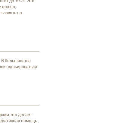
озит до 100%. Это
ительно,
ьзовать на
. В большинстве
ожет варьироваться
ржки, что делает
перативная помощь