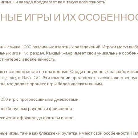
ыигрыш, и
вавада
предлагает вам такую возможность!
НЫЕ ИГРЫ И ИХ ОСОБЕННО
ены свыше 1000 различных азартных развлечений. Игроки могут выб
льных игр и live-раздач. Каждый жанр имеет свои уникальные особен
т интерес и вовлеченность.
ют основное место на платформе. Среди популярных разработчико
icrogaming и Play’n GO. Эти компании предлагают высококачественну
ы, что делает процесс игры более увлекательным.
 200 игр с прогрессивными джекпотами.
тво бонусных раундов и фриспинов.
ссических фруктов до фэнтези и кино.
ные игры, такие как блэкджек и рулетка, имеют свои особенности. Нап