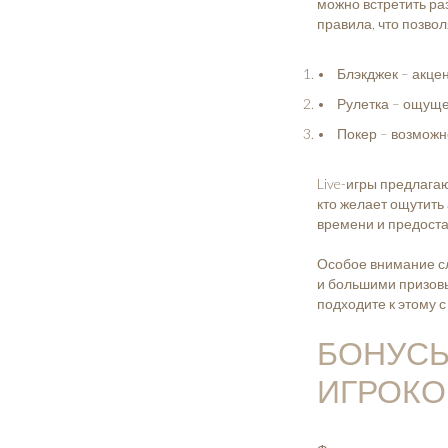
можно встретить ра
правила, что позво
Блэкджек – акце
Рулетка – ощуще
Покер – возможн
Live-игры предлага
кто желает ощутить
времени и предоста
Особое внимание сл
и большими призовы
подходите к этому 
БОНУСЫ
ИГРОКО