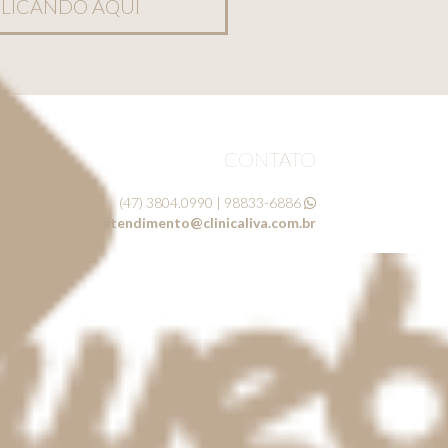
LICANDO AQUI
CONTATO
(47) 3804.0990 | 98833-6886
atendimento@clinicaliva.com.br