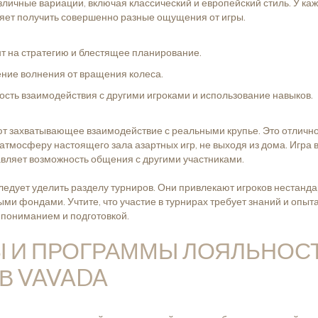
зличные вариации, включая классический и европейский стиль. У ка
ляет получить совершенно разные ощущения от игры.
нт на стратегию и блестящее планирование.
ние волнения от вращения колеса.
ость взаимодействия с другими игроками и использование навыков.
ют захватывающее взаимодействие с реальными крупье. Это отлично
 атмосферу настоящего зала азартных игр, не выходя из дома. Игра 
вляет возможность общения с другими участниками.
едует уделить разделу турниров. Они привлекают игроков нестан
ми фондами. Учтите, что участие в турнирах требует знаний и опыта
с пониманием и подготовкой.
 И ПРОГРАММЫ ЛОЯЛЬНОС
В VAVADA