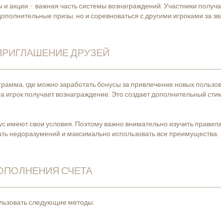
 и акции – важная часть системы вознаграждений. Участники получ
дополнительные призы, но и соревноваться с другими игроками за зв
ПРИГЛАШЕНИЕ ДРУЗЕЙ
грамма, где можно заработать бонусы за привлечение новых пользов
а игрок получает вознаграждение. Это создает дополнительный сти
ус имеют свои условия. Поэтому важно внимательно изучить правила
ть недоразумений и максимально использовать все преимущества.
ОПОЛНЕНИЯ СЧЕТА
ользовать следующие методы: