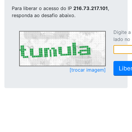
Para liberar o acesso
do IP
216.73.217.101
,
responda ao desafio abaixo.
Digite 
lado no
[trocar imagem]