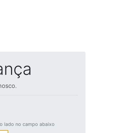
ança
nosco.
ao lado no campo abaixo